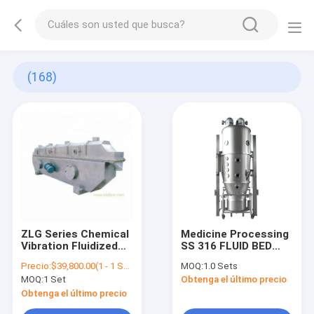
(168)
ZLG Series Chemical
Medicine Processing
Vibration Fluidized
SS 316 FLUID BED
Bed Dryer Vacuum
DRYER MADE IN
Precio:
$39,800.00(1 - 1 Sets) $39,000.00(>=2 Sets)
MOQ:
1.0 Sets
Drying Equipment
CHINA
MOQ:
1 Set
Obtenga el último precio
Obtenga el último precio