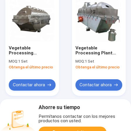
Vegetable
Vegetable
Processing
Processing Plant
Vegetable Food
Vibrating Fluid Bed
MOQ:
1 Set
MOQ:
1 Set
Grade Maker
Dryer/Vibrating Fluid
Obtenga el último precio
Obtenga el último precio
Soybean Meal
Bed Drying
Vibration /Vibrating
Machine/Vibrating
Fluid Bed Dryer Drying
Fluid Bed Dehydrator
Machine/Dehydrator
For
Contactar ahora
Contactar ahora
Seeds,Salt,Soybean
Ect,
Ahorre su tiempo
Permítanos contactar con los mejores
productos con usted.