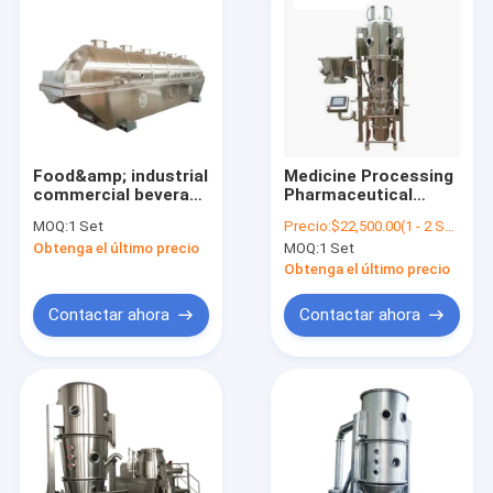
Food&amp; industrial
Medicine Processing
commercial beverage
Pharmaceutical
vibration fluidized
Chemical Efficient
MOQ:
1 Set
Precio:
$22,500.00(1 - 2 Sets) $15,500.00(3 - 4 Sets) $2,200.00(>=5 Sets)
bed continuous hot
Fluid Bed Cocoa
Obtenga el último precio
MOQ:
1 Set
air dryer oven
Fluidized Dryer
desiccant machine
Continuous Spray
Obtenga el último precio
for borax
Drying Machine
Granulating
Contactar ahora
Contactar ahora
Granulator
Inicio
Productos
Sobre nosotros