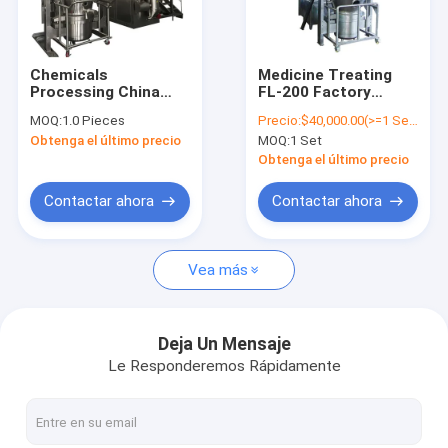
Contacto
Chemicals
Medicine Treating
Processing China
FL-200 Factory
Secador de lecho fluidizado vertical
Manufacturer FL-300
Supply High
MOQ:
1.0 Pieces
Precio:
$40,000.00(>=1 Sets)
Equipment Fluid Bed
Performance Vertical
Obtenga el último precio
MOQ:
1 Set
Granulating Dryer
Fluid Bed Dryer Price
Secador en lecho fluidificado continuo
Obtenga el último precio
Secador de espray en lecho fluidificado
Contactar ahora
Contactar ahora
Secador en lecho fluidificado horizontal
Vea más
Secador en lecho fluidificado vibrante
Secador de lecho con líquido portador
Deja Un Mensaje
Le Responderemos Rápidamente
Secador de lecho de líquido estático
Una máquina más seca de la cama flúida