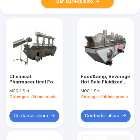
Dar su requisito
Chemical
Food&amp; Beverage
Pharmaceutical Food
Hot Sale Fluidized
Dehydrated
Bed Hot Air
MOQ:
1 Set
MOQ:
1 Set
Vegetables Ect
Dehydrator Machine
Obtenga el último precio
Obtenga el último precio
Ammonium Sulfate
Continuous Vibrating
Low Temperature
Oven For Stillage
Equipment Fluidized
Dryer Equipment
Bed Dryer High
Contactar ahora
Contactar ahora
Quality Vibrating
Granulated Sugar
Drying Machine