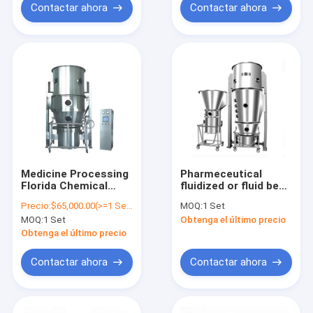
Contactar ahora
Contactar ahora
Medicine Processing
Pharmeceutical
Florida Chemical
fluidized or fluid bed
Detergent Powder
dryer dehydrator
Precio:
$65,000.00(>=1 Sets)
MOQ:
1 Set
Granule Continuous
drying machine
MOQ:
1 Set
Obtenga el último precio
Drying Fluid Bed Dryer
equipment mixer
Granulator Pelltet
granulator coater
Obtenga el último precio
Contactar ahora
Contactar ahora