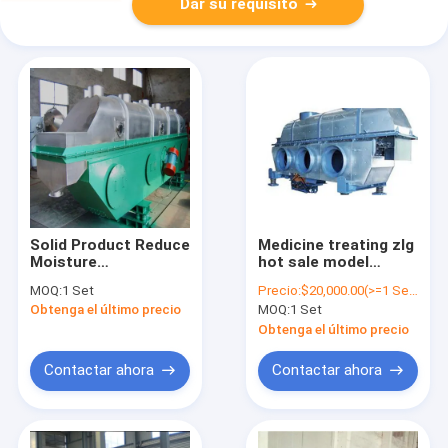
Dar su requisito
Solid Product Reduce
Medicine treating zlg
Moisture
hot sale model
Competitive Price
glutamate fluid bed
MOQ:
1 Set
Precio:
$20,000.00(>=1 Sets)
Vibration Fluid Bed
dryer vibrating fluid
Obtenga el último precio
MOQ:
1 Set
Dryer , Vibration Fluid
bed dryer
Bed Drying
Obtenga el último precio
Equipment For
Coffee Bean
Contactar ahora
Contactar ahora