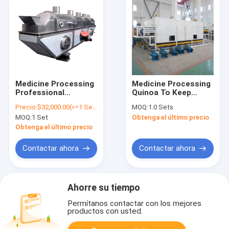
Medicine Processing
Medicine Processing
Professional
Quinoa To Keep
Industrial
Vibrating Fluid Bed
Precio:
$32,000.00(>=1 Sets)
MOQ:
1.0 Sets
Continuous
Dryers
MOQ:
1 Set
Obtenga el último precio
Horizontal Vibrating
Fluid Bed Dryer
Obtenga el último precio
Machine Equipment
Price
Contactar ahora
Contactar ahora
Ahorre su tiempo
Permítanos contactar con los mejores
productos con usted.