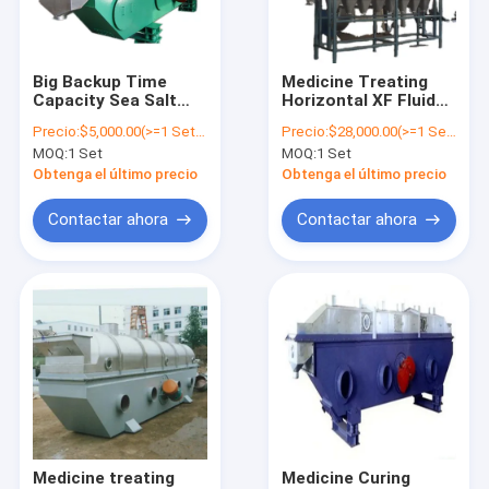
Contacto
Big Backup Time
Medicine Treating
Capacity Sea Salt
Horizontal XF Fluid
Secador de lecho fluidizado vertical
Fluid Bed Dryer
Bed Dryer
Precio:
$5,000.00(>=1 Sets)
Precio:
$28,000.00(>=1 Sets)
Machine Salt Dryer
MOQ:
1 Set
MOQ:
1 Set
Secador en lecho fluidificado continuo
Obtenga el último precio
Obtenga el último precio
Secador de espray en lecho fluidificado
Contactar ahora
Contactar ahora
Secador en lecho fluidificado horizontal
Secador en lecho fluidificado vibrante
Secador de lecho con líquido portador
Secador de lecho de líquido estático
Una máquina más seca de la cama flúida
Medicine treating
Medicine Curing