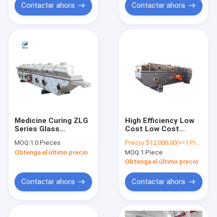
Contactar ahora
Contactar ahora
Medicine Curing ZLG
High Efficiency Low
Series Glass
Cost Low Cost
Chemical Fiber Drying
Xylose Nice Granule
MOQ:
1.0 Pieces
Precio:
$12,000.00(>=1 Pieces)
Equipment Citric Acid
Vibration Fluid Bed
Obtenga el último precio
MOQ:
1 Piece
Vibrating Fluidized
Chemical Dryer
Bed Dryer
Obtenga el último precio
Contactar ahora
Contactar ahora