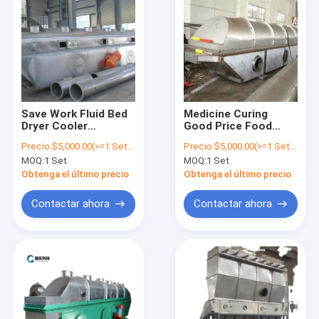
Save Work Fluid Bed
Medicine Curing
Dryer Cooler
Good Price Food
Continuous Vibrating
Grade Salt Sugar
Precio:
$5,000.00(>=1 Sets)
Precio:
$5,000.00(>=1 Sets)
Fluid Bed Dryer For
Vibrating Fluid Bed
MOQ:
1 Set
MOQ:
1 Set
Food Industry
Dryer Machine
Obtenga el último precio
Obtenga el último precio
Contactar ahora
Contactar ahora
Inicio
Productos
Sobre nosotros