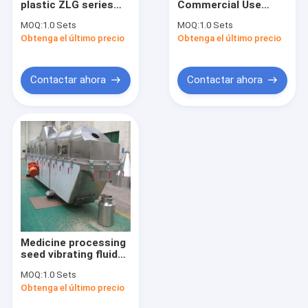
plastic ZLG series
Commercial Use
Un granulador más seco de la cama flúida
high efficiency
Horizontal
MOQ:
1.0 Sets
MOQ:
1.0 Sets
vibrating fluid bed
Continuous Vibrating
Obtenga el último precio
equipo de la cama flúida
Obtenga el último precio
dryer, fluid bed dryer
Fluid Bed Dryer Drying
drying machine price
Machine For Sale
Contactar ahora
Contactar ahora
Medicine processing
seed vibrating fluid
bed dryer in fluid bed
MOQ:
1.0 Sets
drying machine fluid
Obtenga el último precio
bed drying machine,
non-standard and