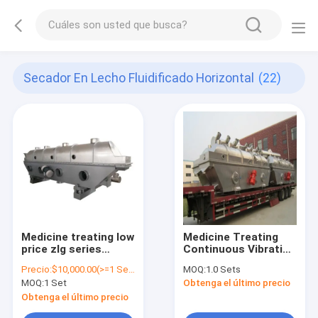
Secador En Lecho Fluidificado Horizontal
(22)
Medicine treating low
Medicine Treating
price zlg series
Continuous Vibrating
industrial dryer
Fluidized Bed Dryer in
Precio:
$10,000.00(>=1 Sets)
MOQ:
1.0 Sets
machine vibrating
Fluid Bed Drying
MOQ:
1 Set
Obtenga el último precio
horizontal fluidized
Machine, Fluidized
bed dryer
Bed Dryer in Factory
Obtenga el último precio
Price